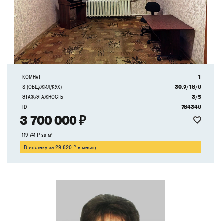
КОМНАТ
1
S (ОБЩ/ЖИЛ/КУХ)
30.9/18/6
ЭТАЖ/ЭТАЖНОСТЬ
3/5
ID
784346
3 700 000 ₽
119 741 ₽ за м²
В ипотеку за 29 820 ₽ в месяц