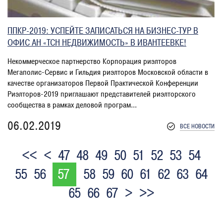
ППКР-2019: УСПЕЙТЕ ЗАПИСАТЬСЯ НА БИЗНЕС-ТУР В
ОФИС АН «ТСН НЕДВИЖИМОСТЬ» В ИВАНТЕЕВКЕ!
Некоммерческое партнерство Корпорация риэлторов
Мегаполис-Сервис и Гильдия риэлторов Московской области в
качестве организаторов Первой Практической Конференции
Риэлторов-2019 приглашают представителей риэлторского
сообщества в рамках деловой програм...
06.02.2019
ВСЕ НОВОСТИ
<<
<
47
48
49
50
51
52
53
54
55
56
57
58
59
60
61
62
63
64
65
66
67
>
>>