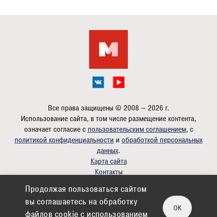
Все права защищены © 2008 — 2026 г.
Использование сайта, в том числе размещение контента,
означает согласие с
пользовательским соглашением
, с
политикой конфиденциальности
и
обработкой персональных
данных
.
Карта сайта
Контакты
Продолжая пользоваться сайтом
Дизайн:
romanlazarev.com
вы соглашаетесь на обработку
Партнер:
Фитнес в Электростали
OK
файлов cookie c использованием