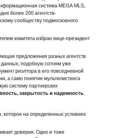
 информационная система MEGA MLS,
ня более 200 агентств-
орскому сообществу подмосковного
телем комитета избран вице-президент
яющая предложения разных агентств
у данных, подобную сотням уже
румент риэлтора в его повседневной
и, а само понятие мультилистинга
ткую систему партнерских
вность, закрытость и надежность
.
в, которое на определенных условиях
ивает доверия. Одно и тоже