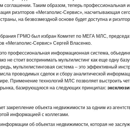
м соглашении. Таким образом, теперь профессиональная
ация риэлторов «Мегаполис-Сервис», насчитывающая сегод
 страны, на безвозмездной основе будет доступна и риэлт
обрания ГРМО был избран Комитет по МЕГА МЛС, председа
ов «Мегаполис-Сервис» Сергей Власенко.
 это профессиональная информационная система, объедин
ко не стоит воспринимать мультилистинг как еще одну баз
редь, мультилистинговая система – это эффективный инст
исла проводимых сделок и сбору аналитической информаци
 шире. Применение технологий МЛС позволяет выстроить че
 рынка, базирующуюся на следующих принципах:
эксклюзи
ет закрепление объекта недвижимости за одним из агентст
 этой информацией с коллегами.
информации об объектах недвижимости, которая не заслуж