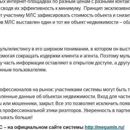
ых интернет-площадках по разным ценам с разными контак
х, сводя их эффективность к минимуму. Принцип эксклюзивн
 участнику МЛС зафиксировать стоимость объекта и снизит
ов МЛС выставлен один и тот же объект недвижимости – об
ультилистингу в его широком понимании, в котором он выс
могая сокращать издержки клиента и агента. Поэтому мул
у часть информации оставляют в открытом доступе, а другу
анным пользователям.
офессионалов на рынок: участниками системы могут быть т
вленные данные об объектах недвижимости. Вход для частн
 или мошенники, закрыт. Все это позволяет исключить по
а профессиональной этики риэлторов. Уверенность в партн
тывать больше!
С – на официальном сайте системы
http://megamls.ru/