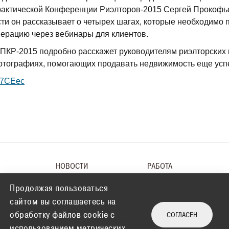
рактической Конференции Риэлторов-2015 Сергей Прокофье
и он рассказывает о четырех шагах, которые необходимо п
ерацию через вебинары для клиентов.
ППКР-2015 подробно расскажет руководителям риэлторских 
фотографиях, помогающих продавать недвижимость еще ус
1Y7CEec
НОВОСТИ
РАБОТА
Продолжая пользоваться
сайтом вы соглашаетесь на
 права защищены © 2008 — 2026 г.
обработку файлов cookie c
СОГЛАСЕН
ользование сайта, в том числе размещение контента, означает согласи
использованием метрических