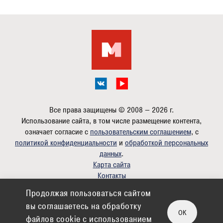
Все права защищены © 2008 — 2026 г.
Использование сайта, в том числе размещение контента,
означает согласие с
пользовательским соглашением
, с
политикой конфиденциальности
и
обработкой персональных
данных
.
Карта сайта
Контакты
Продолжая пользоваться сайтом
Дизайн:
romanlazarev.com
вы соглашаетесь на обработку
Партнер:
Фитнес в Электростали
OK
файлов cookie c использованием