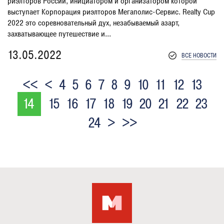
риэлторов России, инициатором и организатором которой
выступает Корпорация риэлторов Мегаполис-Сервис. Realty Cup
2022 это соревновательный дух, незабываемый азарт,
захватывающее путешествие и...
13.05.2022
ВСЕ НОВОСТИ
<<
<
4
5
6
7
8
9
10
11
12
13
14
15
16
17
18
19
20
21
22
23
24
>
>>